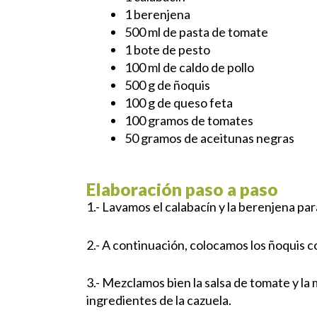
1 berenjena
500 ml de pasta de tomate
1 bote de pesto
100 ml de caldo de pollo
500 g de ñoquis
100 g de queso feta
100 gramos de tomates
50 gramos de aceitunas negras
Elaboración paso a paso
1.- Lavamos el calabacín y la berenjena pa
2.- A continuación, colocamos los ñoquis c
3.- Mezclamos bien la salsa de tomate y la 
ingredientes de la cazuela.