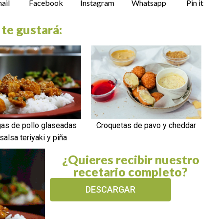
ail
Facebook
Instagram
Whatsapp
Pin it
 te gustará:
as de pollo glaseadas
Croquetas de pavo y cheddar
salsa teriyaki y piña
¿Quieres recibir nuestro
recetario completo?
DESCARGAR