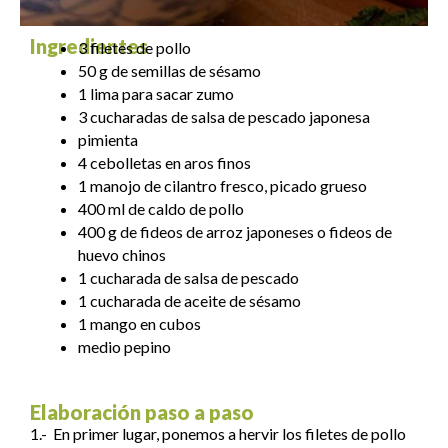
Ingredientes
3 filetes de pollo
50 g de semillas de sésamo
1 lima para sacar zumo
3 cucharadas de salsa de pescado japonesa
pimienta
4 cebolletas en aros finos
1 manojo de cilantro fresco, picado grueso
400 ml de caldo de pollo
400 g de fideos de arroz japoneses o fideos de
huevo chinos
1 cucharada de salsa de pescado
1 cucharada de aceite de sésamo
1 mango en cubos
medio pepino
Elaboración paso a paso
1.- En primer lugar, ponemos a hervir los filetes de pollo