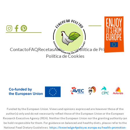
Contacto
FAQ
Recetas
Aviso Legal
Política de Privacidad
Política de Cookies
Funded by the European Union. Views and opinions expressed are however those of the
author(s) only and do not necessarily reflect those of the European Union or the European
Research Executive Agency (REA). Neither the European Union nor the granting authority can
be held responsible for them. For guidance on balanced and healthy diets, please refer to the
National Food Dietary Guidelines:
https://knowledge4policy.ec.europa.eu/health-promotion-