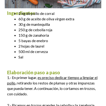
Ingredientes
2 kg de pollo de corral
60 g de aceite de oliva virgen extra
30 g de mantequilla
250 g de cebolla roja
150 g de zanahoria
5 bayas de enebro
2 hojas de laurel
500 ml de cerveza
Sal
Elaboración paso a paso
1.- En primer lugar,
es preciso dedicar tiempo a limpiar el
pollo
, retirando los restos de plumas y otras impurezas
que pueda tener. A continuación, lo cortamos en trozos,
con cuidado.
2.- Picamos en trozos grandes la cebolla y la zanahoria.